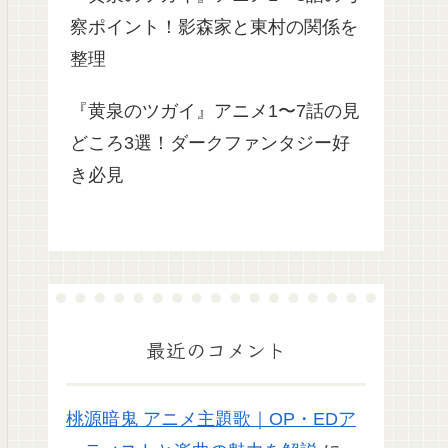
察ポイント！影森家と東村の関係を
整理
『黄泉のツガイ』アニメ1〜7話の見
どころ3選！ダークファンタジー好
き必見
最近のコメント
桃源暗鬼 アニメ主題歌｜OP・EDア