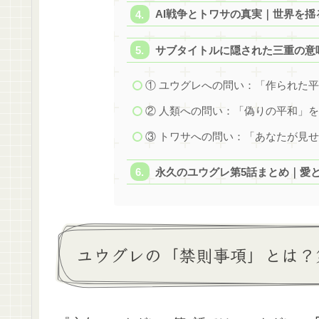
AI戦争とトワサの真実｜世界を
サブタイトルに隠された三重の意
① ユウグレへの問い：「作られた
② 人類への問い：「偽りの平和」
③ トワサへの問い：「あなたが見
永久のユウグレ第5話まとめ｜愛と
ユウグレの「禁則事項」とは？第