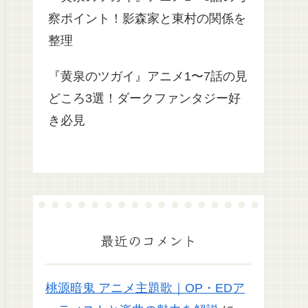
察ポイント！影森家と東村の関係を
整理
『黄泉のツガイ』アニメ1〜7話の見
どころ3選！ダークファンタジー好
き必見
最近のコメント
桃源暗鬼 アニメ主題歌｜OP・EDア