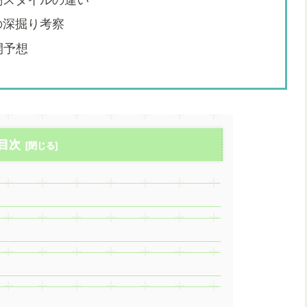
の深掘り考察
開予想
目次