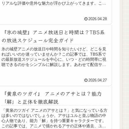
リアルな評価や意外な魅力が浮かび上がってきます。この
記事では、氷の城壁アニメの評価...
2026.04.28
『氷の城壁』アニメ放送日と時間は？TBS系
の放送スケジュール完全ガイド
氷の城壁アニメの放送日や時間を知りたいけど、どこを見
ればいいのか迷っていませんか？この記事では、TBS系で
の最新放送スケジュールを中心に、いつ・どの時間帯に視
聴できるのかをシンプルに解説します。あわせて配信サー
ビスや再放送、見逃し対策までま...
2026.04.27
『黄泉のツガイ』 アニメのアサとは？能力
「解」と正体を徹底解説
「黄泉のツガイ アニメのアサとは？」と気になっている方
は多いのではないでしょうか。アサはユルと並ぶ物語の中
心人物であり、能力「解」を持つ重要キャラクターです。
この記事では、アニメで描かれるアサの正体や過去、ユル