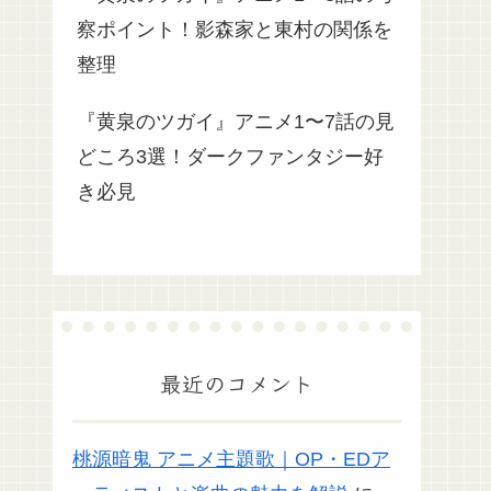
察ポイント！影森家と東村の関係を
整理
『黄泉のツガイ』アニメ1〜7話の見
どころ3選！ダークファンタジー好
き必見
最近のコメント
桃源暗鬼 アニメ主題歌｜OP・EDア